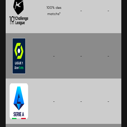
100% des
-
-
matchs*
-
-
-
-
-
-