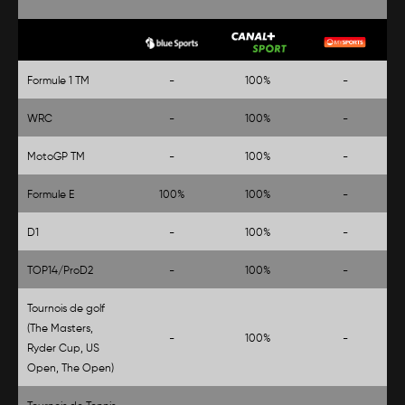
Autres sports
Formule 1 TM
-
100%
-
WRC
-
100%
-
MotoGP TM
-
100%
-
Formule E
100%
100%
-
D1
-
100%
-
TOP14/ProD2
-
100%
-
Tournois de golf
(The Masters,
-
100%
-
Ryder Cup, US
Open, The Open)