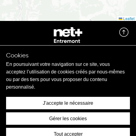
Leaflet
Cookies
En poursuivant votre navigation sur ce site, vous
Contact
acceptez l’utilisation de cookies créés par nous-mêmes
ou par des tiers pour vous proposer du contenu
Produits
personnalisé.
net+ Entremont
J'accepte le nécessaire
Support
Gérer les cookies
Tout accepter