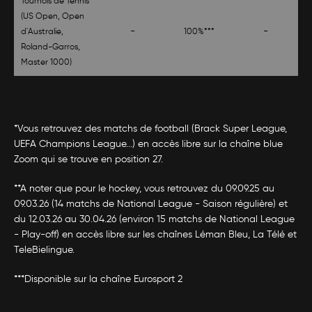
Tournois de Tennis
(US Open, Open
-
-
d'Australie,
100%***
Roland-Garros,
Master 1000)
*Vous retrouvez des matchs de football (Brack Super League,
UEFA Champions League...) en accès libre sur la chaîne blue
Zoom qui se trouve en position 27.
**A noter que pour le hockey, vous retrouvez du 09.09.25 au
09.03.26 (14 matchs de National League - Saison régulière) et
du 12.03.26 au 30.04.26 (environ 15 matchs de National League
- Play-off) en accès libre sur les chaînes Léman Bleu, La Télé et
TeleBielingue.
***Disponible sur la chaîne Eurosport 2