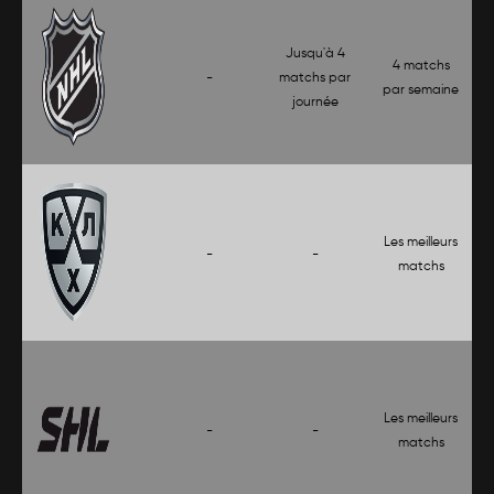
Jusqu'à 4
4 matchs
-
matchs par
par semaine
journée
Les meilleurs
-
-
matchs
Les meilleurs
-
-
matchs