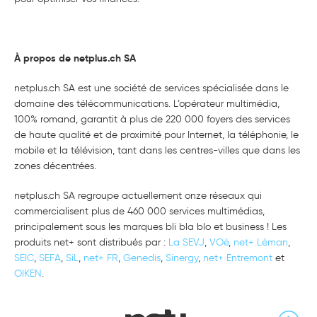
À propos de netplus.ch SA
netplus.ch SA est une société de services spécialisée dans le
domaine des télécommunications. L’opérateur multimédia,
100% romand, garantit à plus de 220 000 foyers des services
de haute qualité et de proximité pour Internet, la téléphonie, le
mobile et la télévision, tant dans les centres-villes que dans les
zones décentrées.
netplus.ch SA regroupe actuellement onze réseaux qui
commercialisent plus de 460 000 services multimédias,
principalement sous les marques bli bla blo et business ! Les
produits net+ sont distribués par :
La SEVJ
,
VOé
,
net+ Léman
,
SEIC
,
SEFA
,
SiL
,
net+ FR
,
Genedis
,
Sinergy
,
net+ Entremont
et
OIKEN
.